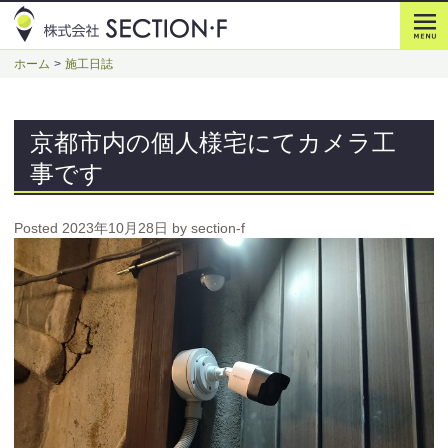
ホーム
施工日誌
京都市内の個人様宅にてカメラ工
事です
Posted
2023年10月28日
by
section-f