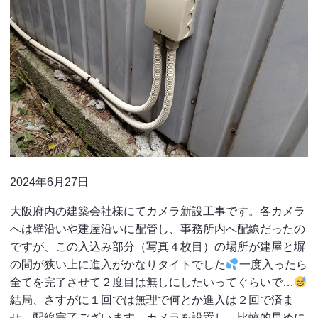
2024年6月27日
大阪府内の建築会社様にてカメラ新設工事です。各カメラ
へは壁沿いや建屋沿いに配管し、事務所内へ配線だったの
ですが、この入込み部分（写真４枚目）の場所が建屋と塀
の間が狭い上に進入がかなりタイトでした
一度入ったら
全てを完了させて２度目は無しにしたいってぐらいで…
結局、さすがに１回では無理で何とか進入は２回で済ま
せ、配線完了ございます。カメラを設置し、比較的早めに