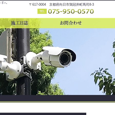
・Fへ
〒617-0004 京都府向日市鶏冠井町馬司8-3