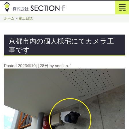
ホーム
施工日誌
京都市内の個人様宅にてカメラ工
事です
Posted
2023年10月28日
by
section-f